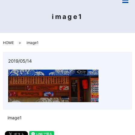
メ
image1
HOME
image1
2019/05/14
image1