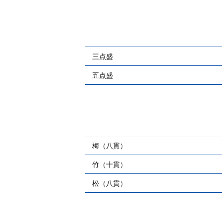
三点盛
五点盛
梅（八貫）
竹（十貫）
松（八貫）