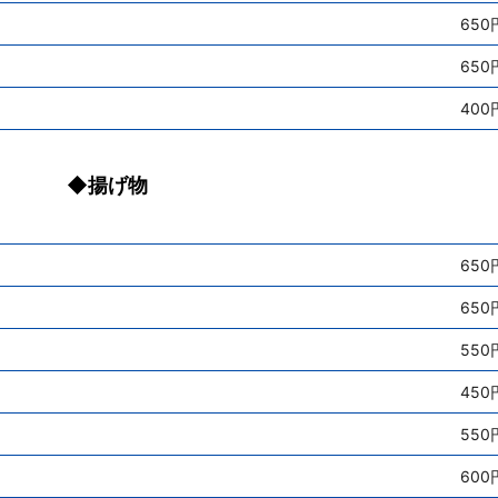
650
650
400
◆揚げ物
650
650
550
450
550
600