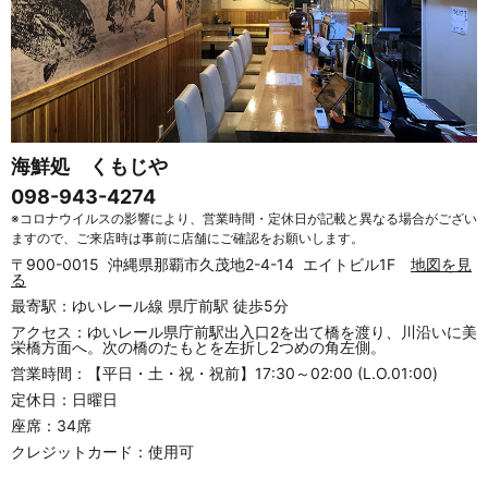
海鮮処 くもじや
098-943-4274
※コロナウイルスの影響により、営業時間・定休日が記載と異なる場合がござい
ますので、ご来店時は事前に店舗にご確認をお願いします。
〒900-0015 沖縄県那覇市久茂地2-4-14 エイトビル1F
地図を見
る
最寄駅：ゆいレール線 県庁前駅 徒歩5分
アクセス：ゆいレール県庁前駅出入口2を出て橋を渡り、川沿いに美
栄橋方面へ。次の橋のたもとを左折し2つめの角左側。
営業時間：【平日・土・祝・祝前】17:30～02:00 (L.O.01:00)
定休日：日曜日
座席：34席
クレジットカード：使用可