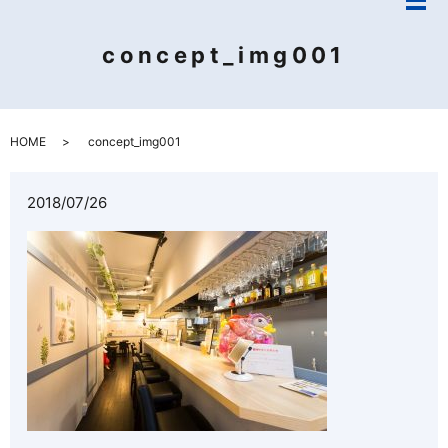
メ
concept_img001
HOME
concept_img001
2018/07/26